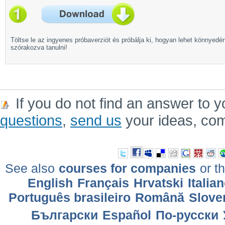
Töltse le az ingyenes próbaverziót és próbálja ki, hogyan lehet könnyedé
szórakozva tanulni!
If you do not find an answer to y
questions
,
send us
your ideas, co
See also
courses for companies
or th
English
Français
Hrvatski
Italia
Português brasileiro
Română
Slove
Български
Еspañol
По-русски