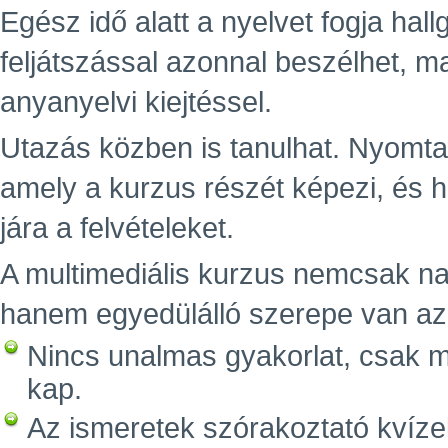
Egész idő alatt a nyelvet fogja hall
feljátszással azonnal beszélhet, ma
anyanyelvi kiejtéssel.
Utazás közben is tanulhat. Nyomta
amely a kurzus részét képezi, és 
jára a felvételeket.
A multimediális kurzus nemcsak n
hanem egyedülálló szerepe van az e
Nincs unalmas gyakorlat, csak m
kap.
Az ismeretek szórakoztató kvízek