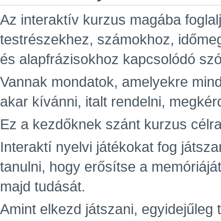
Az interaktív kurzus magába foglal
testrészekhez, számokhoz, időme
és alapfrázisokhoz kapcsolódó sz
Vannak mondatok, amelyekre minde
akar kívánni, italt rendelni, megkér
Ez a kezdőknek szánt kurzus célra
Interaktí nyelvi játékokat fog játsz
tanulni, hogy erősítse a memóriáját
majd tudását.
Amint elkezd játszani, egyidejűleg t