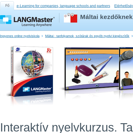
Fő
e-Learning for companies, language schools and partners
Elérhetősé
Máltai kezdőknek
Ingyenes online nyelviskola
Máltai - tanfolyamok, szótárak és egyéb nyelvi kiegészítők
Interaktív nyelvkurzus. T