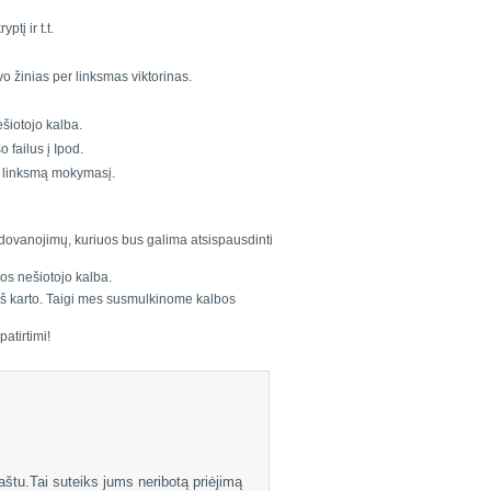
tį ir t.t.
vo žinias per linksmas viktorinas.
ešiotojo kalba.
 failus į Ipod.
ir linksmą mokymasį.
pdovanojimų, kuriuos bus galima atsispausdinti
bos nešiotojo kalba.
 iš karto. Taigi mes susmulkinome kalbos
atirtimi!
paštu.Tai suteiks jums neribotą priėjimą