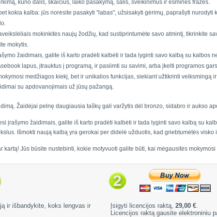
rkimą, kūno dalis, skaičius, laiko pasakymą, šalis, sveikinimus ir esmines frazes.
t kokia kalba: jūs norėsite pasakyti "labas", užsisakyti gėrimų, paprašyti nurodyti kryp
lo.
aveikslėliais mokinkitės naujų žodžių, kad sustiprintumėte savo atmintį, tikrinkite sa
ite mokytis.
ašymo žaidimais, galite iš karto pradėti kalbėti ir tada lyginti savo kalbą su kalbos n
sebook lapus, įtrauktus į programą, ir pasiimti su savimi, arba įkelti programos garso
okymosi medžiagos kiekį, bet ir unikalios funkcijas, siekiant užtikrinti veiksmingą 
aidimai su apdovanojimais už jūsų pažangą.
idimą. Žaidėjai pelnę daugiausia taškų gali varžytis dėl bronzo, sidabro ir aukso a
si įrašymo žaidimais, galite iš karto pradėti kalbėti ir tada lyginti savo kalbą su kal
tikslus. Išmokti naują kalbą yra gerokai per didelė užduotis, kad griebtumėtės visko
 kartą! Jūs būsite nustebinti, kokie motyvuoti galite būti, kai mėgausitės mokymosi p
 ir išbandykite, koks lengvas ir
Įsigyti licencijos raktą,
29,00 €
.
Licencijos raktą gausite elektroniniu 