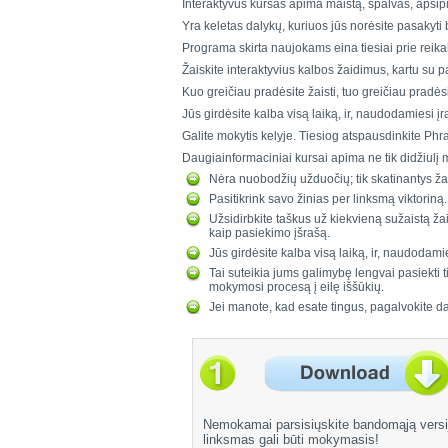
Interaktyvus kursas apima maistą, spalvas, apsipi
Yra keletas dalykų, kuriuos jūs norėsite pasakyti be
Programa skirta naujokams eina tiesiai prie reika
Žaiskite interaktyvius kalbos žaidimus, kartu su p
Kuo greičiau pradėsite žaisti, tuo greičiau pradės
Jūs girdėsite kalba visą laiką, ir, naudodamiesi įr
Galite mokytis kelyje. Tiesiog atspausdinkite Phra
Daugiainformaciniai kursai apima ne tik didžiulį m
Nėra nuobodžių užduočių; tik skatinantys ž
Pasitikrink savo žinias per linksmą viktoriną.
Užsidirbkite taškus už kiekvieną sužaistą ža
kaip pasiekimo įšrašą.
Jūs girdėsite kalba visą laiką, ir, naudodamie
Tai suteikia jums galimybę lengvai pasiekti 
mokymosi procesą į eilę iššūkių.
Jei manote, kad esate tingus, pagalvokite dar
Nemokamai parsisiųskite bandomąją versiją
linksmas gali būti mokymasis!