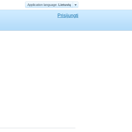
Application language:
Lietuvių
Prisijungti