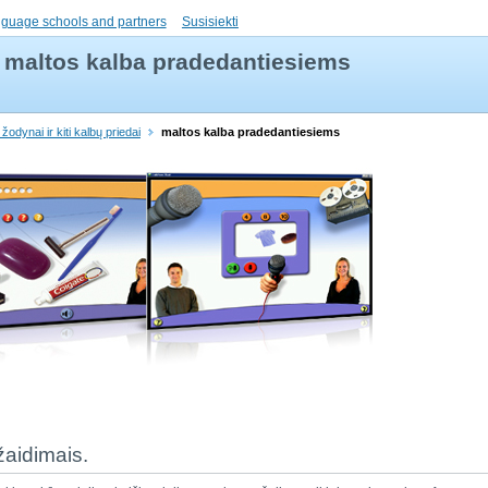
nguage schools and partners
Susisiekti
maltos kalba pradedantiesiems
žodynai ir kiti kalbų priedai
maltos kalba pradedantiesiems
žaidimais.