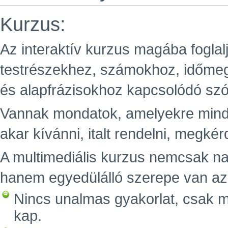
Kurzus:
Az interaktív kurzus magába foglal
testrészekhez, számokhoz, időme
és alapfrázisokhoz kapcsolódó sz
Vannak mondatok, amelyekre minde
akar kívánni, italt rendelni, megkér
A multimediális kurzus nemcsak n
hanem egyedülálló szerepe van az e
Nincs unalmas gyakorlat, csak m
kap.