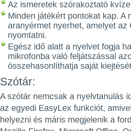
Az ismeretek szórakoztató kvízek
Minden játékért pontokat kap. A
aranyérmet nyerhet, amelyet az Ö
nyomtatni.
Egész idő alatt a nyelvet fogja ha
mikrofonba való feljátszással az
összehasonlíthatja saját kiejtését
Szótár:
A szótár nemcsak a nyelvtanulás i
az egyedi EasyLex funkciót, amive
helyezni és máris megjelenik a for