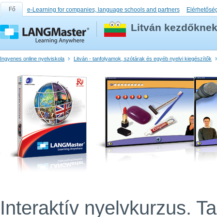
Fő
e-Learning for companies, language schools and partners
Elérhetősé
Litván kezdőknek
Ingyenes online nyelviskola
Litván - tanfolyamok, szótárak és egyéb nyelvi kiegészítők
Interaktív nyelvkurzus. T