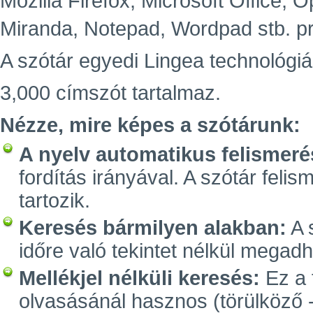
Mozilla Firefox, Microsoft Office,
Miranda, Notepad, Wordpad stb. p
A szótár egyedi Lingea technológiá
3,000 címszót tartalmaz.
Nézze, mire képes a szótárunk:
A nyelv automatikus felismeré
fordítás irányával. A szótár feli
tartozik.
Keresés bármilyen alakban:
A 
időre való tekintet nélkül megadh
Mellékjel nélküli keresés:
Ez a 
olvasásánál hasznos (törülköző -