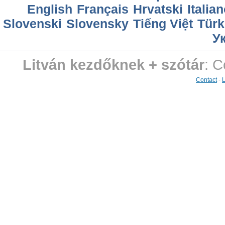
English
Français
Hrvatski
Italia
Slovenski
Slovensky
Tiếng Việt
Türk
У
Litván kezdőknek + szótár
: C
Contact
-
L