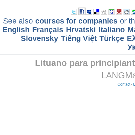
See also
courses for companies
or th
English
Français
Hrvatski
Italiano
M
Slovensky
Tiếng Việt
Türkçe
Ελ
У
Lituano para principiant
LANGMast
Contact
-
L