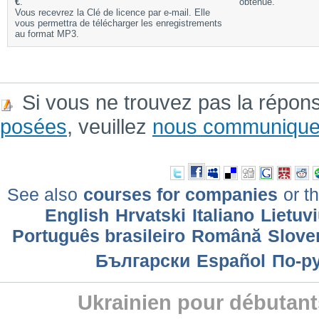
€
.
obtenue.
Vous recevrez la Clé de licence par e-mail. Elle
vous permettra de télécharger les enregistrements
au format MP3.
Si vous ne trouvez pas la répon
posées
, veuillez
nous communique
See also
courses for companies
or th
English
Hrvatski
Italiano
Lietuv
Português brasileiro
Română
Slove
Български
Еspañol
По-р
Ukrainien pour débutant