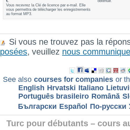
€
.
obtenue.
Vous recevrez la Clé de licence par e-mail. Elle
vous permettra de télécharger les enregistrements
au format MP3.
Si vous ne trouvez pas la répon
posées
, veuillez
nous communique
See also
courses for companies
or th
English
Hrvatski
Italiano
Lietuv
Português brasileiro
Română
Sl
Български
Еspañol
По-русски
Turc pour débutants – cours a