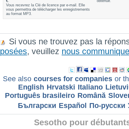
€
.
obtenue.
Vous recevrez la Clé de licence par e-mail. Elle
vous permettra de télécharger les enregistrements
au format MP3.
Si vous ne trouvez pas la répon
posées
, veuillez
nous communique
See also
courses for companies
or th
English
Hrvatski
Italiano
Lietuv
Português brasileiro
Română
Slove
Български
Еspañol
По-русски
Sesotho pour débutants