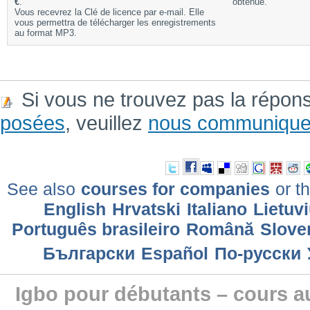
€
.
obtenue.
Vous recevrez la Clé de licence par e-mail. Elle
vous permettra de télécharger les enregistrements
au format MP3.
Si vous ne trouvez pas la répon
posées
, veuillez
nous communique
See also
courses for companies
or th
English
Hrvatski
Italiano
Lietuv
Português brasileiro
Română
Slove
Български
Еspañol
По-русски
Igbo pour débutants – cours a