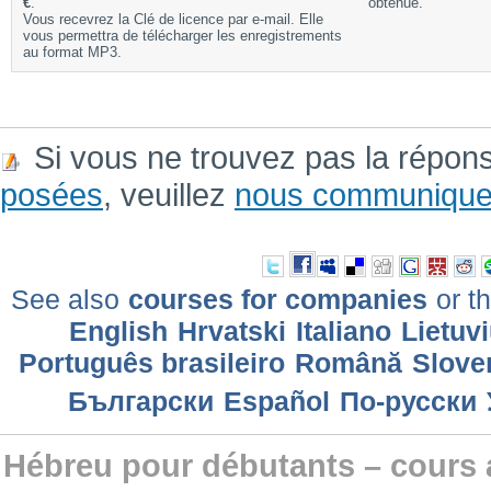
€
.
obtenue.
Vous recevrez la Clé de licence par e-mail. Elle
vous permettra de télécharger les enregistrements
au format MP3.
Si vous ne trouvez pas la répon
posées
, veuillez
nous communique
See also
courses for companies
or th
English
Hrvatski
Italiano
Lietuv
Português brasileiro
Română
Slove
Български
Еspañol
По-русски
Hébreu pour débutants – cours 