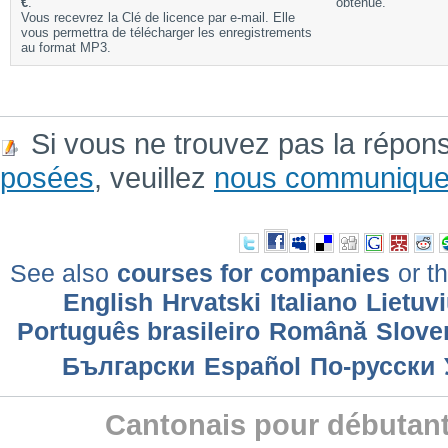
€
.
obtenue.
Vous recevrez la Clé de licence par e-mail. Elle
vous permettra de télécharger les enregistrements
au format MP3.
Si vous ne trouvez pas la répon
posées
, veuillez
nous communique
See also
courses for companies
or th
English
Hrvatski
Italiano
Lietuv
Português brasileiro
Română
Slove
Български
Еspañol
По-русски
Cantonais pour débutant