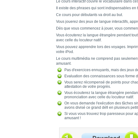
Le cours interactif couvre le vocabulaire dans ce
Il existe des phrases qui sont indispensables en
Ce cours pour débutants va droit au but.
Vous jouerez des jeux de langue interactifs, ap
Dès que vous commencez à jouer, vous commen
Vous écouterez la langue étrangère pendant tout 
avec celle du locuteur natif.
Vous pouvez apprendre lors des voyages. Imprimez
votre iPod.
Le cours multimédia ne comprend pas seulement u
amusant.
Pas d'exercices ennuyants, mais des jeux d
Evaluation des connaissances sous forme d
Vous serez récompensé de points pour chaq
attestation de votre progrès.
Vous écouterez la langue étrangère pendant 
prononciation avec celle du locuteur natif.
On vous demande l'exécution des tâches simp
avons divisé ce grand défi en plusieurs pet
Si vous vous trouvez trop paresseux pour ap
amusant !