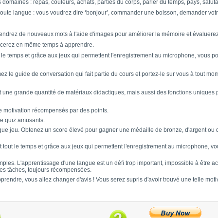
s domaines : repas, couleurs, achats, parties du corps, parler du temps, pays, salut
 toute langue : vous voudrez dire ‘bonjour’, commander une boisson, demander vot
prendrez de nouveaux mots à l'aide d'images pour améliorer la mémoire et évaluer
cerez en même temps à apprendre.
le temps et grâce aux jeux qui permettent l'enregistrement au microphone, vous po
 le guide de conversation qui fait partie du cours et portez-le sur vous à tout m
ne grande quantité de matériaux didactiques, mais aussi des fonctions uniques p
e motivation récompensés par des points.
e quiz amusants.
ue jeu. Obtenez un score élevé pour gagner une médaille de bronze, d'argent ou
tout le temps et grâce aux jeux qui permettent l'enregistrement au microphone, vo
les. L'apprentissage d'une langue est un défi trop important, impossible à être a
ites tâches, toujours récompensées.
prendre, vous allez changer d'avis ! Vous serez supris d'avoir trouvé une telle mot