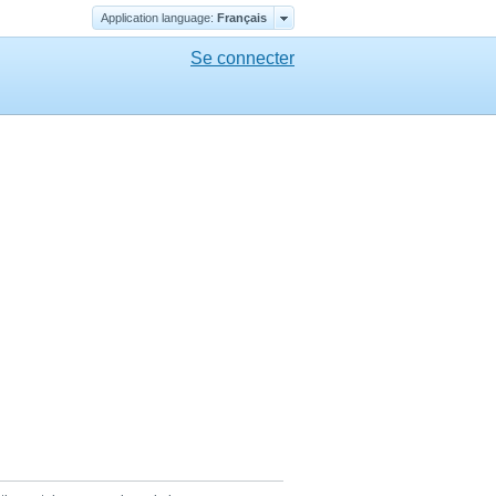
Application language:
Français
Se connecter