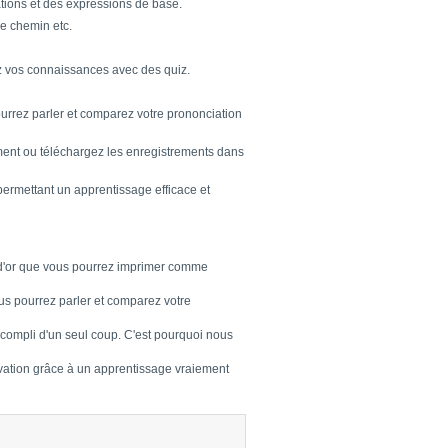
ations et des expressions de base.
re chemin etc.
ez vos connaissances avec des quiz.
urrez parler et comparez votre prononciation
oment ou téléchargez les enregistrements dans
ermettant un apprentissage efficace et
 d'or que vous pourrez imprimer comme
us pourrez parler et comparez votre
ccompli d'un seul coup. C'est pourquoi nous
ivation grâce à un apprentissage vraiement