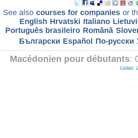
See also
courses for companies
or th
English
Hrvatski
Italiano
Lietuv
Português brasileiro
Română
Slove
Български
Еspañol
По-русски
Macédonien pour débutants
: 
Contact
-
L