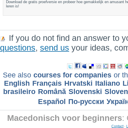
Download de gratis proefversie en probeer hoe gemakkelijk en amusant h
leren is!
If you do not find an answer to y
questions
,
send us
your ideas, co
See also
courses for companies
or th
English
Français
Hrvatski
Italiano
L
brasileiro
Română
Slovenski
Slove
Еspañol
По-русски
Украї
Macedonisch voor beginners
:
Contact
-
L