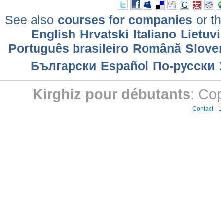
See also
courses for companies
or th
English
Hrvatski
Italiano
Lietuv
Português brasileiro
Română
Slove
Български
Еspañol
По-русски
Kirghiz pour débutants
: Co
Contact
-
L