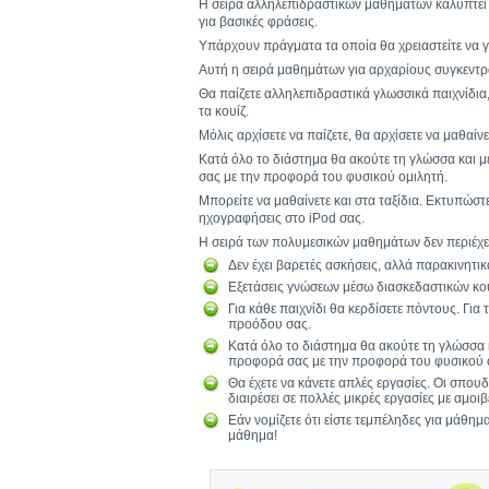
Η σειρά αλληλεπιδραστικών μαθημάτων καλύπτει τ
για βασικές φράσεις.
Υπάρχουν πράγματα τα οποία θα χρειαστείτε να γν
Αυτή η σειρά μαθημάτων για αρχαρίους συγκεντρ
Θα παίζετε αλληλεπιδραστικά γλωσσικά παιχνίδια, 
τα κουίζ.
Μόλις αρχίσετε να παίζετε, θα αρχίσετε να μαθαίν
Κατά όλο το διάστημα θα ακούτε τη γλώσσα και μ
σας με την προφορά του φυσικού ομιλητή.
Μπορείτε να μαθαίνετε και στα ταξίδια. Εκτυπώστ
ηχογραφήσεις στο iPod σας.
Η σειρά των πολυμεσικών μαθημάτων δεν περιέχει 
Δεν έχει βαρετές ασκήσεις, αλλά παρακινητικ
Εξετάσεις γνώσεων μέσω διασκεδαστικών κου
Για κάθε παιχνίδι θα κερδίσετε πόντους. Για
προόδου σας.
Κατά όλο το διάστημα θα ακούτε τη γλώσσα κ
προφορά σας με την προφορά του φυσικού 
Θα έχετε να κάνετε απλές εργασίες. Οι σπου
διαιρέσει σε πολλές μικρές εργασίες με αμοιβ
Εάν νομίζετε ότι είστε τεμπέληδες για μάθημ
μάθημα!