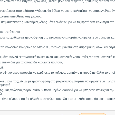
ο λεξιλόγιο για φαγητό, χρώματα, ψώνια, μέλη του σώματος, αριθμούς, για τον προ
ωρίζετε σε οποιαδήποτε γλώσσα: θα θέλετε να πείτε ‘καλημέρα‘, να παραγγείλετε έν
ώνεται κατευθείαν στη γλώσσα.
θα μαθαίνετε τις καινούριες λέξεις μέσω εικόνων, για να τις κρατήσετε καλύτερα στη 
ετε ταυτόχρονα.
έσω παιχνιδιών με ηχογράφηση στο μικρόφωνο μπορείτε να αρχίσετε να μιλήσετε κα
ε το γλωσσικό εγχειρίδιο το οποίο συμπεριλαμβάνεται στη σειρά μαθημάτων και φέρτε
μόνο πολλά εκπαιδευτικά υλικά, αλλά και μοναδικές λειτουργίες για την μοναδική κ
ά παιχνίδια για τα οποία θα κερδίζετε πόντους.
ίζ.
 το υψηλό σκόρ μπορείτε να κερδίσετε το χάλκινο, ασημένιο ή χρυσό μετάλλιο το οπ
αι μέσω παιχνιδιών με ηχογράφηση στο μικρόφωνο μπορείτε να αρχίσετε να μιλήσετε
ομιλητή.
δές μίας γλώσσας παρουσιάζουν πολύ μεγάλη δουλειά για να μπορέσει κανείς να την 
ές.
α, είναι σίγουρο ότι θα αλλάξετε τη γνώμη σας. Θα σας εκπλήξει πόσο θα σας παρακι