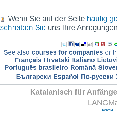
Wenn Sie auf der Seite
häufig ge
schreiben Sie
uns Ihre Anregunge
See also
courses for companies
or t
Français
Hrvatski
Italiano
Lietuv
Português brasileiro
Română
Slove
Български
Еspañol
По-русски
Katalanisch für Anfäng
LANGMast
Kontakt
-
L