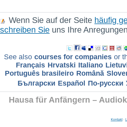
Wenn Sie auf der Seite
häufig ge
schreiben Sie
uns Ihre Anregunge
See also
courses for companies
or t
Français
Hrvatski
Italiano
Lietuv
Português brasileiro
Română
Slove
Български
Еspañol
По-русски
Hausa für Anfängern – Audiok
Kontakt
-
L