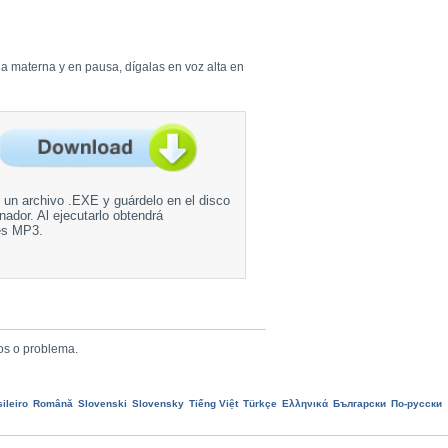
ua materna y en pausa, dígalas en voz alta en
un archivo .EXE y guárdelo en el disco
nador. Al ejecutarlo obtendrá
es MP3.
os o problema.
ileiro
Română
Slovenski
Slovensky
Tiếng Việt
Türkçe
Ελληνικά
Български
По-русски