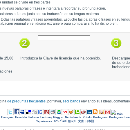
 unidad se divide en tres partes.
 nuevas palabras o frases e intentará a recordar su pronunciación.
alabras o frases junto con su traducción en su lengua materna.
a todas las palabras y frases aprendidas. Escuche las palabras o frases en su leng
rabación original en el idioma extranjero para comparar si lo ha dicho bien.
 de
15,00
Introduzca la Clave de licencia que ha obtenido.
Descargue 
de su orde
brabacion
baciones
ágina
de preguntas frecuentes
, por favor,
escríbanos
enviando sus ideas, comentari
Más
Français
Hrvatski
Italiano
Lietuvių
Magyar
Nederlands
Polski
Português
Português bras
Україньска
ภาษาไทย
한국어
文言
日本語