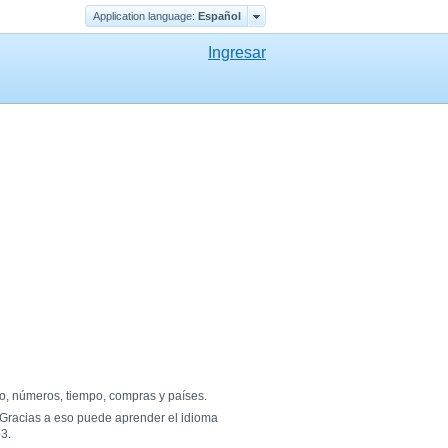
Application language:
Еspañol
Ingresar
po, números, tiempo, compras y países.
 Gracias a eso puede aprender el idioma
3.