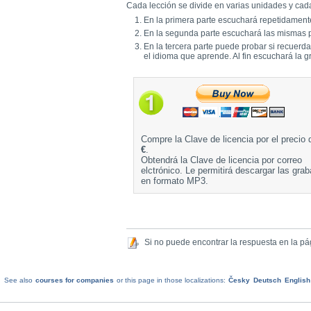
Cada lección se divide en varias unidades y cada
En la primera parte escuchará repetidamente
En la segunda parte escuchará las mismas p
En la tercera parte puede probar si recuerd
el idioma que aprende. Al fin escuchará la g
Compre la Clave de licencia por el precio
€
.
Obtendrá la Clave de licencia por correo
elctrónico. Le permitirá descargar las gra
en formato MP3.
Si no puede encontrar la respuesta en la p
See also
courses for companies
or this page in those localizations:
Česky
Deutsch
English