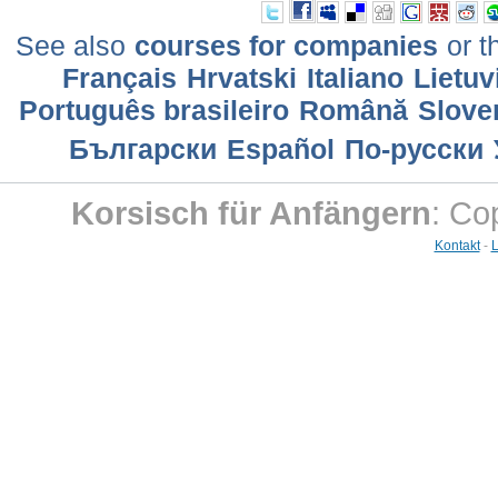
See also
courses for companies
or t
Français
Hrvatski
Italiano
Lietuv
Português brasileiro
Română
Slove
Български
Еspañol
По-русски
Korsisch für Anfängern
: Co
Kontakt
-
L