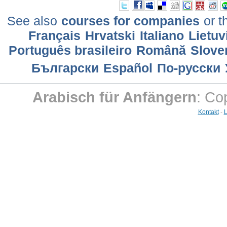
See also
courses for companies
or t
Français
Hrvatski
Italiano
Lietuv
Português brasileiro
Română
Slove
Български
Еspañol
По-русски
Arabisch für Anfängern
: Co
Kontakt
-
L