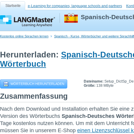
Startseite
e-Learning for companies, language schools and partners
Kont
Spanisch-Deutsc
Kostenlos online Sprachen lernen
Spanisch - Kurse, Wörterbücher und weitere Sprachhil
Herunterladen:
Spanisch-Deutsch
Wörterbuch
Dateiname:
Setup_DictSp_De
WÖRTERBUCH HERUNTERLADEN
Größe:
138 MByte
Zusammenfassung
Nach dem Download und Installation erhalten Sie eine ze
Version des Wörterbuchs
Spanisch-Deutsches Wörte
Tage kostenlos nutzen können. Um mit dem Unterricht f
müssen Sie in unserem E-Shop
einen Lizenzschlüssel 