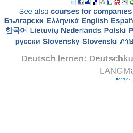
See also
courses for companies
Български
Ελληνικά
English
Еspañ
한국어
Lietuvių
Nederlands
Polski
P
русски
Slovensky
Slovenski
ภาษ
Deutsch lernen: Deutschku
LANGMast
Kontakt
-
L