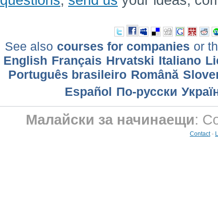
See also
courses for companies
or th
English
Français
Hrvatski
Italiano
Li
Português brasileiro
Română
Slove
Еspañol
По-русски
Украї
Малайски за начинаещи
: C
Contact
-
L