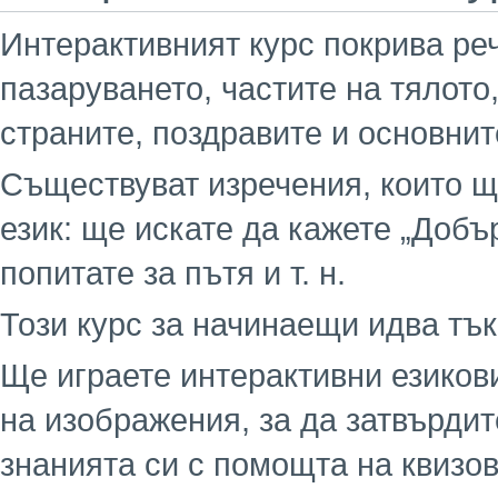
Интерактивният курс покрива реч
пазаруването, частите на тялото
страните, поздравите и основнит
Съществуват изречения, които щ
език: ще искате да кажете „Добър
попитате за пътя и т. н.
Този курс за начинаещи идва тъ
Ще играете интерактивни езиков
на изображения, за да затвърди
знанията си с помощта на квизов