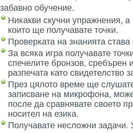
забавно обучение.
Никакви скучни упражнения, а 
които ще получавате точки.
Проверката на знанията става 
За всяка игра получавате точк
спечелите бронзов, сребърен и
разпечата като свидетелство з
През цялото време ще слушате
записване на микрофона, может
после да сравнявате своето п
носител на езика.
Получавате несложни задачи. У