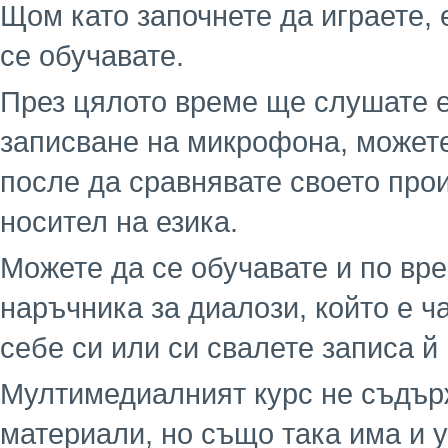
Щом като започнете да играете, 
се обучавате.
През цялото време ще слушате е
записване на микрофона, можете
после да сравнявате своето про
носител на езика.
Можете да се обучавате и по вре
наръчника за диалози, който е ча
себе си или си свалете записа й
Мултимедиалният курс не съдър
материали, но също така има и 