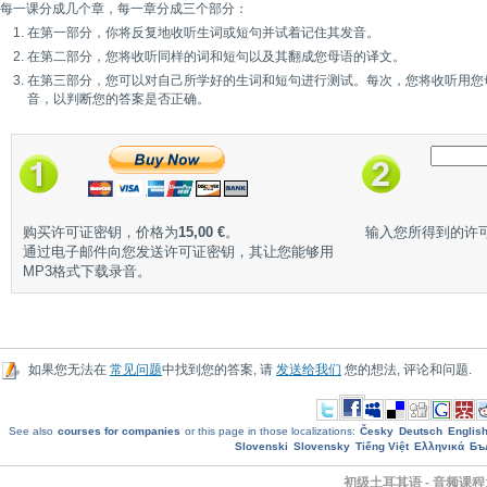
每一课分成几个章，每一章分成三个部分：
在第一部分，你将反复地收听生词或短句并试着记住其发音。
在第二部分，您将收听同样的词和短句以及其翻成您母语的译文。
在第三部分，您可以对自己所学好的生词和短句进行测试。每次，您将收听用您
音，以判断您的答案是否正确。
购买许可证密钥，价格为
15,00 €
。
输入您所得到的许
通过电子邮件向您发送许可证密钥，其让您能够用
MP3格式下载录音。
如果您无法在
常见问题
中找到您的答案, 请
发送给我们
您的想法, 评论和问题.
See also
courses for companies
or this page in those localizations:
Česky
Deutsch
Englis
Slovenski
Slovensky
Tiếng Việt
Ελληνικά
Бъ
初级土耳其语 - 音频课程