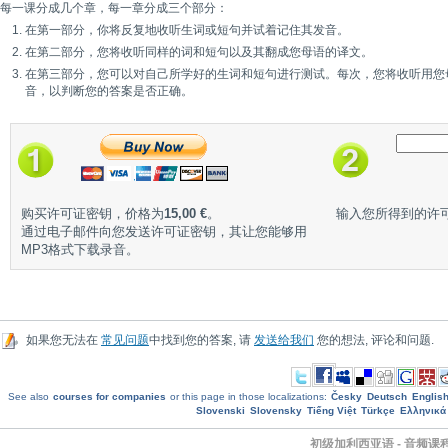
每一课分成几个章，每一章分成三个部分：
在第一部分，你将反复地收听生词或短句并试着记住其发音。
在第二部分，您将收听同样的词和短句以及其翻成您母语的译文。
在第三部分，您可以对自己所学好的生词和短句进行测试。每次，您将收听用您
音，以判断您的答案是否正确。
购买许可证密钥，价格为
15,00 €
。
输入您所得到的许
通过电子邮件向您发送许可证密钥，其让您能够用
MP3格式下载录音。
如果您无法在
常见问题
中找到您的答案, 请
发送给我们
您的想法, 评论和问题.
See also
courses for companies
or this page in those localizations:
Česky
Deutsch
Englis
Slovenski
Slovensky
Tiếng Việt
Türkçe
Ελληνικά
初级加利西亚语 - 音频课