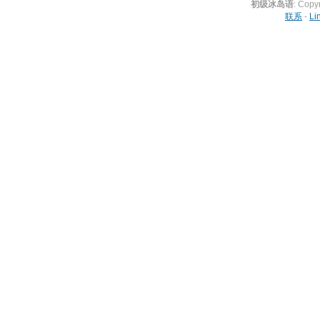
初级冰岛语
: Copy
联系
-
Li