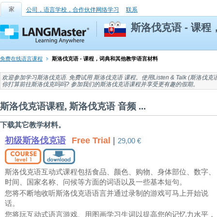
家
公司，语言学校，合作伙伴网络学习
联系
斯洛伐克语 - 课
免费在线语言课程
斯洛伐克语 - 课程，词典和其他教学语言材料
欢迎参加
学习斯洛伐克语
. 免费试用
斯洛伐克语 课程
。使用Listen & Talk (
斯洛伐克
你打算前往
斯洛伐克吗
吗? 参加我们的斯洛伐克语课程并享受更有趣的假期。
斯洛伐克语课程, 斯洛伐克语 音频 ...
下载其它教学材料。
初级斯洛伐克语
Free Trial
|
29,00 €
斯洛伐克语互动式课程包括食品、颜色、购物、身体部位、数字、
时间、国家名称、问候等方面的词语以及一些基本短句。
您将不断地收听斯洛伐克语语言并通过录制的游戏可马上开始说
话。
您将玩互动式语言游戏、用图画学习生词以提高您的记忆力水平，