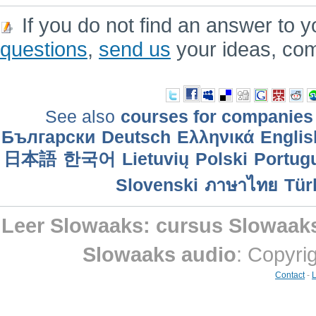
If you do not find an answer to y
questions
,
send us
your ideas, co
See also
courses for companies
Български
Deutsch
Ελληνικά
Englis
日本語
한국어
Lietuvių
Polski
Portugu
Slovenski
ภาษาไทย
Tür
Leer Slowaaks: cursus Slowaak
Slowaaks audio
: Copyri
Contact
-
L