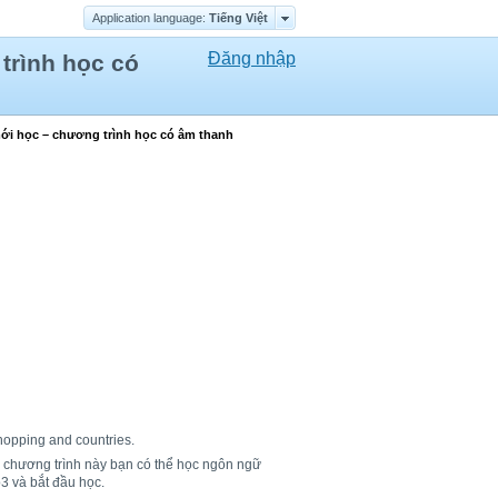
Application language:
Tiếng Việt
Đăng nhập
trình học có
mới học – chương trình học có âm thanh
hopping and countries.
ờ chương trình này bạn có thể học ngôn ngữ
3 và bắt đầu học.