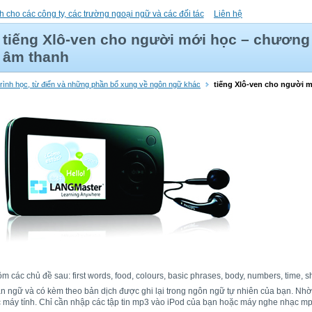
h cho các công ty, các trường ngoại ngữ và các đối tác
Liên hệ
tiếng Xlô-ven cho người mới học – chương 
âm thanh
trình học, từ điển và những phần bổ xung về ngôn ngữ khác
tiếng Xlô-ven cho người 
các chủ đề sau: first words, food, colours, basic phrases, body, numbers, time, s
bản ngữ và có kèm theo bản dịch được ghi lại trong ngôn ngữ tự nhiên của bạn. Nh
ặc máy tính. Chỉ cần nhập các tập tin mp3 vào iPod của bạn hoặc máy nghe nhạc mp