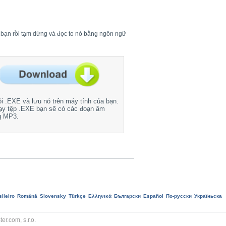
a bạn rồi tạm dừng và đọc to nó bằng ngôn ngữ
ôi .EXE và lưu nó trên máy tính của bạn.
ạy tệp .EXE bạn sẽ có các đoạn âm
g MP3.
ileiro
Română
Slovensky
Türkçe
Ελληνικά
Български
Еspañol
По-русски
Україньска
r.com, s.r.o.