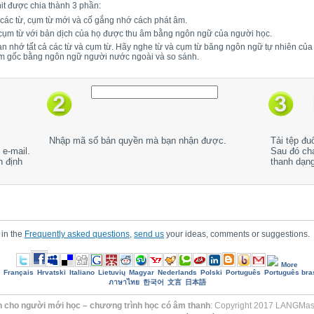
it được chia thành 3 phần:
 các từ, cụm từ mới và cố gắng nhớ cách phát âm.
 cụm từ với bản dịch của họ được thu âm bằng ngôn ngữ của người học.
bạn nhớ tất cả các từ và cụm từ. Hãy nghe từ và cụm từ băng ngôn ngữ tự nhiên củ
âm gốc bằng ngôn ngữ người nước ngoài và so sánh.
Nhập mã số bản quyền mà bạn nhận được.
Tải tệp đu
e-mail.
Sau đó ch
h định
thanh dạn
 in the
Frequently asked questions
,
send us
your ideas, comments or suggestions.
More
Français
Hrvatski
Italiano
Lietuvių
Magyar
Nederlands
Polski
Português
Português bras
ภาษาไทย
한국어
文言
日本語
en cho người mới học – chương trình học có âm thanh
: Copyright 2017 LANGMaste