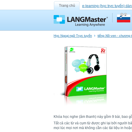
Trang chủ
e-learning (học trực tuyến) dàn
Học Ngoại ngữ Trực tuyến
tiếng Xlô-ven - chương 
Khóa học nghe (âm thanh) này gồm 9 bài, bao gồm 
Tất cả các từ và cụm từ được ghi lại bởi người 
mọi lúc mọi nơi mà không cần các tài liệu in ho