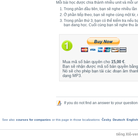
Mỗi bài học được chia thành nhiều unit và mỗi un
Trong phần đầu tiên, bạn sẽ nghe nhiều lần
Ở phần tiếp theo, bạn sẽ nghe cùng một từ,
Trong phần thứ 3, bạn có thể kiểm tra nếu 
bạn đang học. Cuối cùng bạn sẽ nghe thu 
Mua mã số bản quyên cho
15,00 €
.
Bạn sẽ nhận được mã số bản quyền bằng 
Nó sẽ cho phép bạn tải các đoạn âm than
dạng MP3.
If you do not find an answer to your question
See also
courses for companies
or this page in those localizations:
Česky
Deutsch
English
tiếng Xlô-v