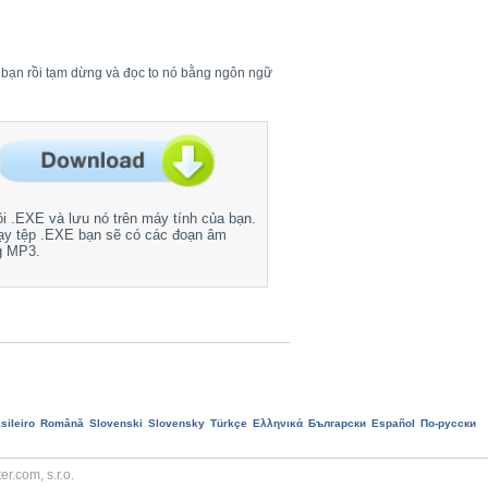
a bạn rồi tạm dừng và đọc to nó bằng ngôn ngữ
ôi .EXE và lưu nó trên máy tính của bạn.
ạy tệp .EXE bạn sẽ có các đoạn âm
g MP3.
sileiro
Română
Slovenski
Slovensky
Türkçe
Ελληνικά
Български
Еspañol
По-русски
r.com, s.r.o.