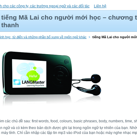
h cho các công ty, các trường ngoại ngữ và các đối tác
Liên hệ
tiếng Mã Lai cho người mới học – chương 
thanh
rình học, từ điển và những phần bổ xung về ngôn ngữ khác
tiếng Mã Lai cho người mớ
các chủ đề sau: first words, food, colours, basic phrases, body, numbers, time, s
bản ngữ và có kèm theo bản dịch được ghi lại trong ngôn ngữ tự nhiên của bạn. Nh
ặc máy tính. Chỉ cần nhập các tập tin mp3 vào iPod của bạn hoặc máy nghe nhạc mp