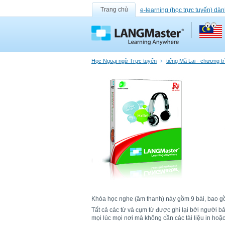
Trang chủ
e-learning (học trực tuyến) dàn
Học Ngoại ngữ Trực tuyến
tiếng Mã Lai - chương t
Khóa học nghe (âm thanh) này gồm 9 bài, bao gồm 
Tất cả các từ và cụm từ được ghi lại bởi người 
mọi lúc mọi nơi mà không cần các tài liệu in ho