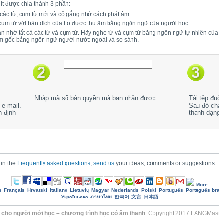
it được chia thành 3 phần:
 các từ, cụm từ mới và cố gắng nhớ cách phát âm.
 cụm từ với bản dịch của họ được thu âm bằng ngôn ngữ của người học.
bạn nhớ tất cả các từ và cụm từ. Hãy nghe từ và cụm từ băng ngôn ngữ tự nhiên củ
âm gốc bằng ngôn ngữ người nước ngoài và so sánh.
Nhập mã số bản quyền mà bạn nhận được.
Tải tệp đu
e-mail.
Sau đó ch
h định
thanh dạn
 in the
Frequently asked questions
,
send us
your ideas, comments or suggestions.
More
h
Français
Hrvatski
Italiano
Lietuvių
Magyar
Nederlands
Polski
Português
Português bra
Україньска
ภาษาไทย
한국어
文言
日本語
i cho người mới học – chương trình học có âm thanh
: Copyright 2017 LANGMaste