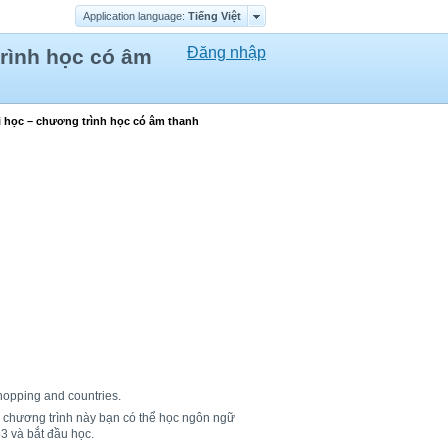
Application language:
Tiếng Việt
Đăng nhập
trình học có âm
i học – chương trình học có âm thanh
hopping and countries.
ờ chương trình này bạn có thể học ngôn ngữ
3 và bắt đầu học.