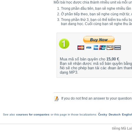
Mỗi bài học được chia thành nhiều unit và mỗi un
Trong phần đầu tiên, bạn sẽ nghe nhiều lần
Ở phần tiếp theo, bạn sẽ nghe cùng một từ,
Trong phần thứ 3, bạn có thể kiểm tra nếu 
bạn đang học. Cuối cùng bạn sẽ nghe thu 
Mua mã số bản quyên cho
15,00 €
.
Bạn sẽ nhận được mã số bản quyền bằng 
Nó sẽ cho phép bạn tải các đoạn âm than
dạng MP3.
If you do not find an answer to your question
See also
courses for companies
or this page in those localizations:
Česky
Deutsch
Englis
tiếng Mã La