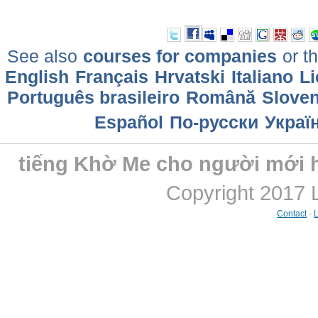
See also
courses for companies
or th
English
Français
Hrvatski
Italiano
Li
Português brasileiro
Română
Sloven
Еspañol
По-русски
Украї
tiếng Khờ Me cho người mới 
Copyright 2017 
Contact
-
L