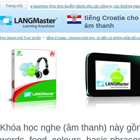
Trang chủ
e-learning (học trực tuyến) dành cho các công ty, các trường ngo
tiếng Croatia ch
âm thanh
Học Ngoại ngữ Trực tuyến
tiếng Croatia - chương trình học, từ điển và những phần bổ 
Khóa học nghe (âm thanh) này gồm 