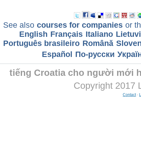
See also
courses for companies
or th
English
Français
Italiano
Lietuv
Português brasileiro
Română
Sloven
Еspañol
По-русски
Украї
tiếng Croatia cho người mới 
Copyright 2017 
Contact
-
L