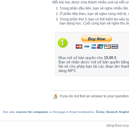
Mỗi bài học được chia thành nhiều unit và mỗi un
Trong phần đầu tiên, bạn sẽ nghe nhiều lần
Ở phần tiếp theo, bạn sẽ nghe cùng một từ,
Trong phần thứ 3, bạn có thể kiểm tra nếu 
bạn đang học. Cuối cùng bạn sẽ nghe thu 
Mua mã số bản quyên cho
15,00 €
.
Bạn sẽ nhận được mã số bản quyền bằng 
Nó sẽ cho phép bạn tải các đoạn âm than
dạng MP3.
If you do not find an answer to your question
See also
courses for companies
or this page in those localizations:
Česky
Deutsch
Englis
tiếng Đan-mạ