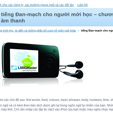
h cho các công ty, các trường ngoại ngữ và các đối tác
Liên hệ
tiếng Đan-mạch cho người mới học – chươn
âm thanh
g trình học, từ điển và những phần bổ xung về ngôn ngữ khác
tiếng Đan-mạch cho ng
các chủ đề sau: first words, food, colours, basic phrases, body, numbers, time, s
bản ngữ và có kèm theo bản dịch được ghi lại trong ngôn ngữ tự nhiên của bạn. Nh
ặc máy tính. Chỉ cần nhập các tập tin mp3 vào iPod của bạn hoặc máy nghe nhạc mp