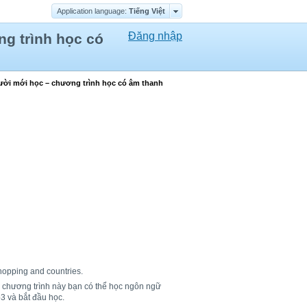
Application language:
Tiếng Việt
Đăng nhập
g trình học có
ười mới học – chương trình học có âm thanh
hopping and countries.
ờ chương trình này bạn có thể học ngôn ngữ
3 và bắt đầu học.