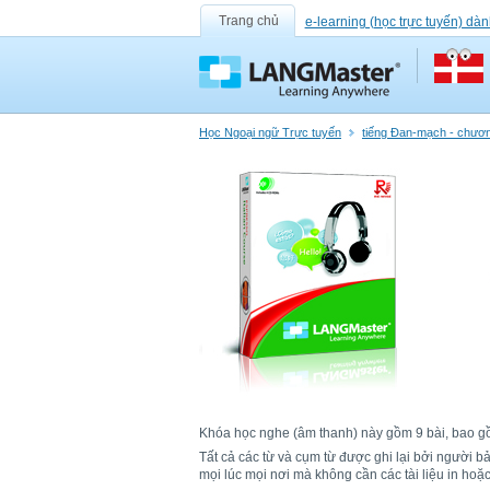
Trang chủ
e-learning (học trực tuyến) dàn
Học Ngoại ngữ Trực tuyến
tiếng Đan-mạch - chươn
Khóa học nghe (âm thanh) này gồm 9 bài, bao gồm 
Tất cả các từ và cụm từ được ghi lại bởi người 
mọi lúc mọi nơi mà không cần các tài liệu in ho