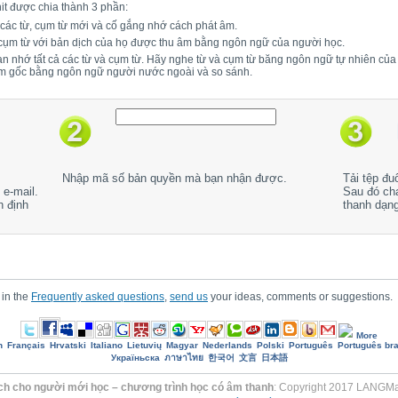
it được chia thành 3 phần:
 các từ, cụm từ mới và cố gắng nhớ cách phát âm.
 cụm từ với bản dịch của họ được thu âm bằng ngôn ngữ của người học.
bạn nhớ tất cả các từ và cụm từ. Hãy nghe từ và cụm từ băng ngôn ngữ tự nhiên củ
âm gốc bằng ngôn ngữ người nước ngoài và so sánh.
Nhập mã số bản quyền mà bạn nhận được.
Tải tệp đu
e-mail.
Sau đó ch
h định
thanh dạn
 in the
Frequently asked questions
,
send us
your ideas, comments or suggestions.
More
h
Français
Hrvatski
Italiano
Lietuvių
Magyar
Nederlands
Polski
Português
Português bra
Україньска
ภาษาไทย
한국어
文言
日本語
ch cho người mới học – chương trình học có âm thanh
: Copyright 2017 LANGMas