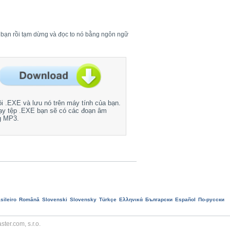
a bạn rồi tạm dừng và đọc to nó bằng ngôn ngữ
ôi .EXE và lưu nó trên máy tính của bạn.
ạy tệp .EXE bạn sẽ có các đoạn âm
g MP3.
sileiro
Română
Slovenski
Slovensky
Türkçe
Ελληνικά
Български
Еspañol
По-русски
ter.com, s.r.o.