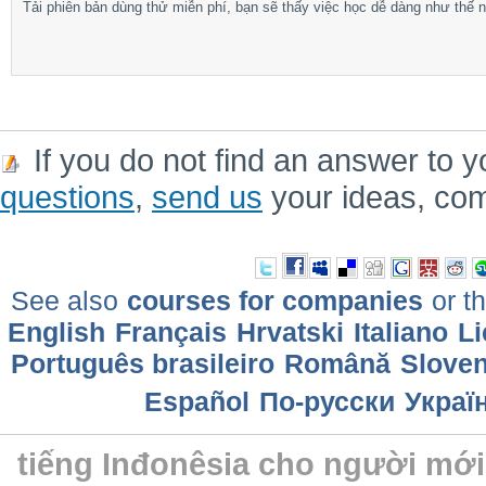
Tải phiên bản dùng thử miễn phí, bạn sẽ thấy việc học dễ dàng như thế n
If you do not find an answer to y
questions
,
send us
your ideas, co
See also
courses for companies
or th
English
Français
Hrvatski
Italiano
Li
Português brasileiro
Română
Sloven
Еspañol
По-русски
Украї
tiếng Inđonêsia cho người mới