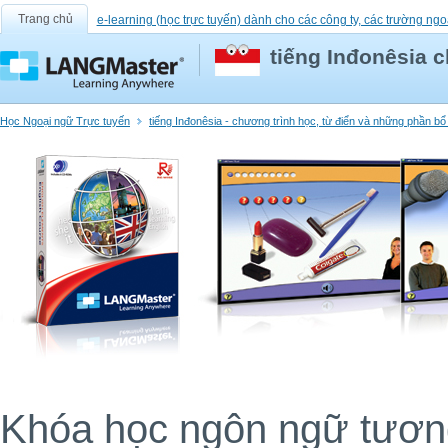
Trang chủ
e-learning (học trực tuyến) dành cho các công ty, các trường ngo
tiếng Inđonêsia 
Học Ngoại ngữ Trực tuyến
tiếng Inđonêsia - chương trình học, từ điển và những phần b
Khóa học ngôn ngữ tương 