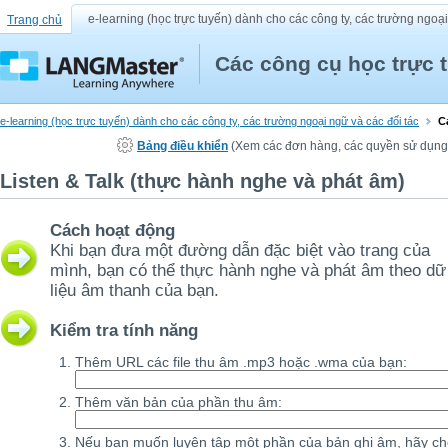
e-learning (học trực tuyến) dành cho các công ty, các trường ngoại
Trang chủ
Các công cụ học trực t
e-learning (học trực tuyến) dành cho các công ty, các trường ngoại ngữ và các đối tác
C
Bảng điều khiển
(Xem các đơn hàng, các quyền sử dụng, c
Listen & Talk (thực hành nghe và phát âm)
Cách hoạt động
Khi bạn đưa một đường dẫn đặc biệt vào trang của
mình, bạn có thể thực hành nghe và phát âm theo dữ
liệu âm thanh của bạn.
Kiểm tra tính năng
Thêm URL các file thu âm .mp3 hoặc .wma của bạn:
Thêm văn bản của phần thu âm:
Nếu bạn muốn luyện tập một phần của bản ghi âm, hãy c