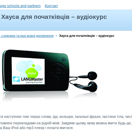
uage schools and partners
Контакт
Хауса для початківців – аудіокурс
, словники та інші мовні доповнення
Хауса для початківців – аудіокурс
я наступних тем: перші слова, їда, кольори, загальні фрази, частини тіла, чис
повнені перекладами на рідній мові. Завдяки цьому, мову можна вчити будь-де,
 Ваш iPod або mp3 плеєр і почати вчитися.