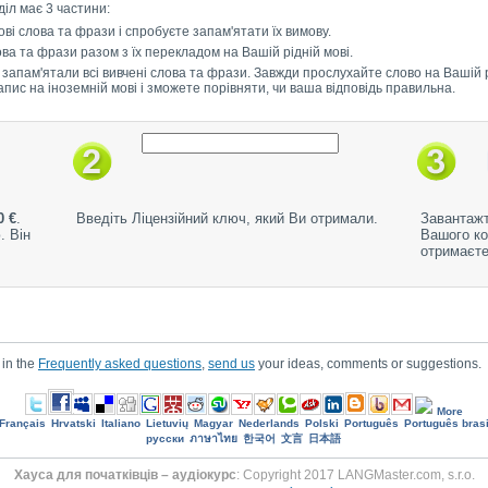
зділ має 3 частини:
ві слова та фрази і спробуєте запам'ятати їх вимову.
лова та фрази разом з їх перекладом на Вашій рідній мові.
 запам'ятали всі вивчені слова та фрази. Завжди прослухайте слово на Вашій рі
 запис на іноземній мові і зможете порівняти, чи ваша відповідь правильна.
0 €
.
Введіть Ліцензійний ключ, який Ви отримали.
Завантажт
. Він
Вашого ко
отримаєте
 in the
Frequently asked questions
,
send us
your ideas, comments or suggestions.
More
Français
Hrvatski
Italiano
Lietuvių
Magyar
Nederlands
Polski
Português
Português brasi
русски
ภาษาไทย
한국어
文言
日本語
Хауса для початківців – аудіокурс
: Copyright 2017 LANGMaster.com, s.r.o.