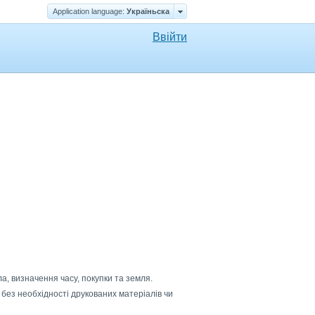
Application language:
Україньска
Ввійти
ла, визначення часу, покупки та земля.
 без необхідності друкованих матеріалів чи