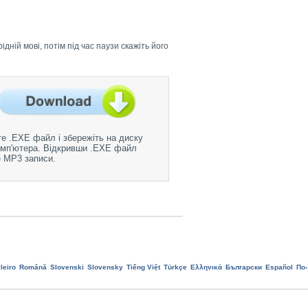
дній мові, потім під час паузи скажіть його
е .EXE файл і збережіть на диску
мп'ютера. Відкривши .EXE файл
 MP3 записи.
leiro
Română
Slovenski
Slovensky
Tiếng Việt
Türkçe
Ελληνικά
Български
Еspañol
По-