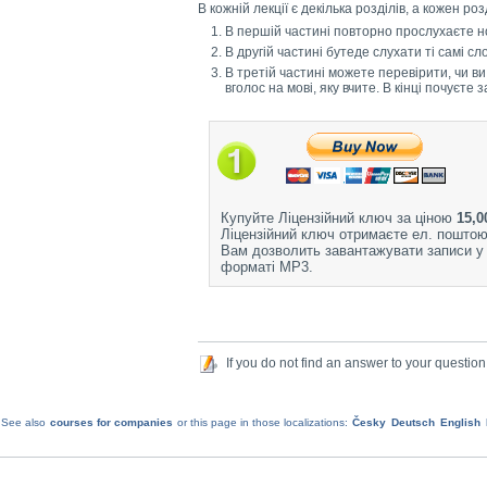
В кожній лекції є декілька розділів, а кожен ро
В першій частині повторно прослухаєте но
В другій частині бутеде слухати ті самі с
В третій частині можете перевірити, чи ви
вголос на мові, яку вчите. В кінці почуєте
Купуйте Ліцензійний ключ за ціною
15,0
Ліцензійний ключ отримаєте ел. поштою
Вам дозволить завантажувати записи у
форматі MP3.
If you do not find an answer to your question
See also
courses for companies
or this page in those localizations:
Česky
Deutsch
English