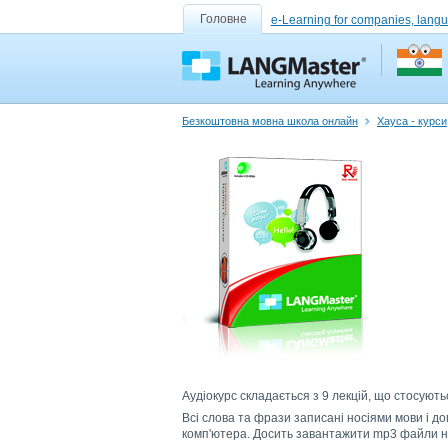
Головне
e-Learning for companies, lang
Безкоштовна мовна школа онлайн
Хауса - курси
Аудіокурс складається з 9 лекцій, що стосуютьс
Всі слова та фрази записані носіями мови і до
комп'ютера. Досить завантажити mp3 файли на