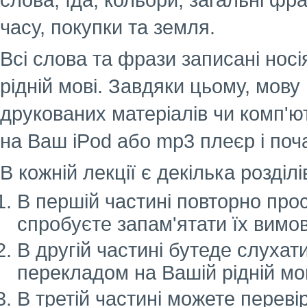
слова, їда, кольори, загальні фр
часу, покупки та земля.
Всі слова та фрази записані нос
рідній мові. Завдяки цьому, мову
друкованих матеріалів чи комп'
на Ваш iPod або mp3 плеєр і поч
В кожній лекції є декілька розділ
В першій частині повторно прос
спробуєте запам'ятати їх вимов
В другій частині бутеде слухати
перекладом на Вашій рідній мов
В третій частині можете перевір