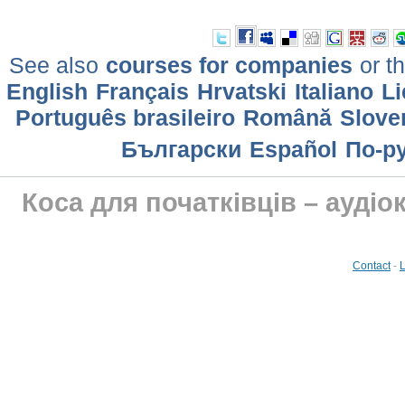
See also
courses for companies
or th
English
Français
Hrvatski
Italiano
Li
Português brasileiro
Română
Slove
Български
Еspañol
По-р
Коса для початківців – аудіо
Contact
-
L