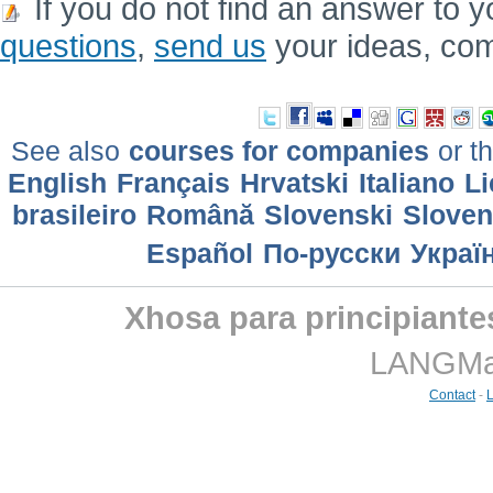
If you do not find an answer to y
questions
,
send us
your ideas, co
See also
courses for companies
or th
English
Français
Hrvatski
Italiano
Li
brasileiro
Română
Slovenski
Slove
Еspañol
По-русски
Украї
Xhosa para principiante
LANGMast
Contact
-
L