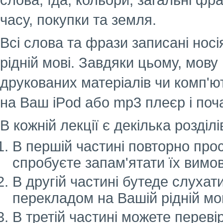
слова, їда, кольори, загальні фр
часу, покупки та земля.
Всі слова та фрази записані нос
рідній мові. Завдяки цьому, мову
друкованих матеріалів чи комп'
на Ваш iPod або mp3 плеєр і поч
В кожній лекції є декілька розділ
В першій частині повторно прос
спробуєте запам'ятати їх вимов
В другій частині бутеде слухати
перекладом на Вашій рідній мов
В третій частині можете перевір