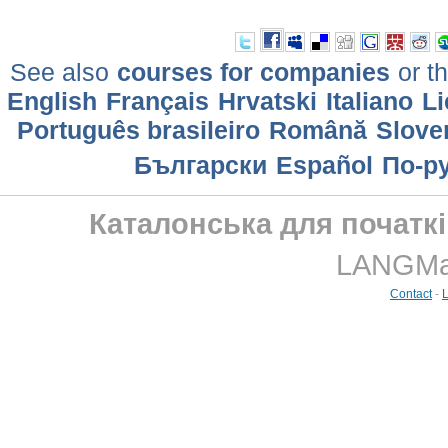
See also
courses for companies
or th
English
Français
Hrvatski
Italiano
Li
Português brasileiro
Română
Slove
Български
Еspañol
По-р
Каталонська для початкі
LANGMast
Contact
-
L