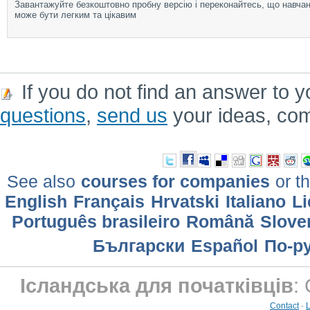
Завантажуйте безкоштовно пробну версію і переконайтесь, що навча
може бути легким та цікавим
If you do not find an answer to y
questions
,
send us
your ideas, co
See also
courses for companies
or th
English
Français
Hrvatski
Italiano
Li
Português brasileiro
Română
Slove
Български
Еspañol
По-р
Ісландська для початківців
:
Contact
-
L