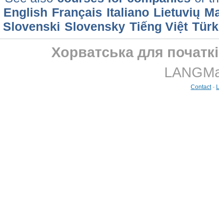
English
Français
Italiano
Lietuvių
Ma
Slovenski
Slovensky
Tiếng Việt
Türk
Хорватська для початкі
LANGMast
Contact
-
L