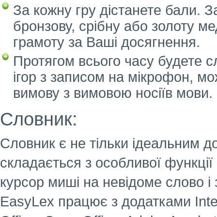
За кожну гру дістанете бали. 
бронзову, срібну або золоту ме
грамоту за Ваші досягнення.
Протягом всього часу будете с
ігор з записом на мікрофон, мо
вимову з вимовою носіїв мови.
Словник:
Словник є не тільки ідеальним д
складається з особливої функції
курсор миші на невідоме слово і 
EasyLex працює з додатками Intern