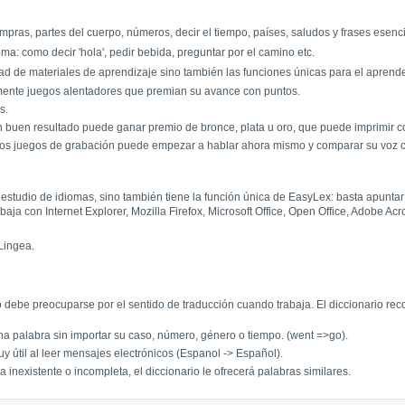
ompras, partes del cuerpo, números, decir el tiempo, países, saludos y frases esenc
a: como decir 'hola', pedir bebida, preguntar por el camino etc.
ad de materiales de aprendizaje sino también las funciones únicas para el aprender
amente juegos alentadores que premian su avance con puntos.
s.
 buen resultado puede ganar premio de bronce, plata u oro, que puede imprimir c
 los juegos de grabación puede empezar a hablar ahora mismo y comparar su voz c
a estudio de idiomas, sino también tiene la función única de EasyLex: basta apunta
ja con Internet Explorer, Mozilla Firefox, Microsoft Office, Open Office, Adobe A
Lingea.
debe preocuparse por el sentido de traducción cuando trabaja. El diccionario r
a palabra sin importar su caso, número, género o tiempo. (went =>go).
y útil al leer mensajes electrónicos (Espanol -> Español).
 inexistente o incompleta, el diccionario le ofrecerá palabras similares.