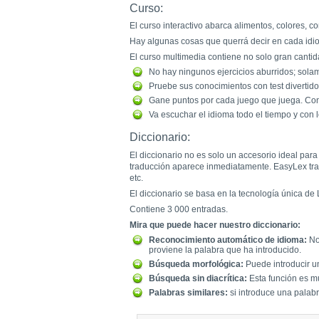
Curso:
El curso interactivo abarca alimentos, colores, c
Hay algunas cosas que querrá decir en cada idiom
El curso multimedia contiene no solo gran cantid
No hay ningunos ejercicios aburridos; sol
Pruebe sus conocimientos con test divertido
Gane puntos por cada juego que juega. Con
Va escuchar el idioma todo el tiempo y con
Diccionario:
El diccionario no es solo un accesorio ideal par
traducción aparece inmediatamente. EasyLex traba
etc.
El diccionario se basa en la tecnología única de 
Contiene 3 000 entradas.
Mira que puede hacer nuestro diccionario:
Reconocimiento automático de idioma:
No 
proviene la palabra que ha introducido.
Búsqueda morfológica:
Puede introducir un
Búsqueda sin diacrítica:
Esta función es mu
Palabras similares:
si introduce una palabra