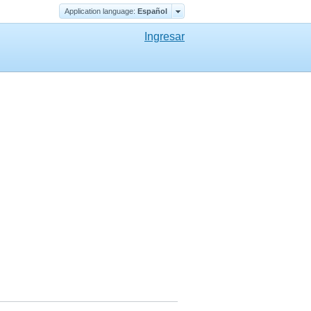
Application language:
Еspañol
Ingresar