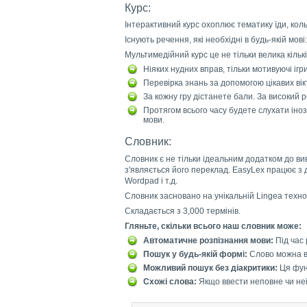
Курс:
Інтерактивний курс охоплює тематику їди, кольо
Існують речення, які необхідні в будь-якій мові
Мультимедійний курс це не тільки велика кільк
Ніяких нудних вправ, тільки мотивуючі ігри
Перевірка знань за допомогою цікавих вік
За кожну гру дістанете бали. За високий 
Протягом всього часу будете слухати іноз
мови.
Словник:
Словник є не тільки ідеальним додатком до вив
з'являється його переклад. EasyLex працює з дод
Wordpad і т.д.
Словник засновано на унікальній Lingea технол
Складається з 3,000 термінів.
Гляньте, скільки всього наш словник може:
Автоматичне розпізнання мови:
Під час 
Пошук у будь-якій формі:
Слово можна вво
Можливий пошук без діакритики:
Ця функ
Схожі слова:
Якщо ввести неповне чи неі