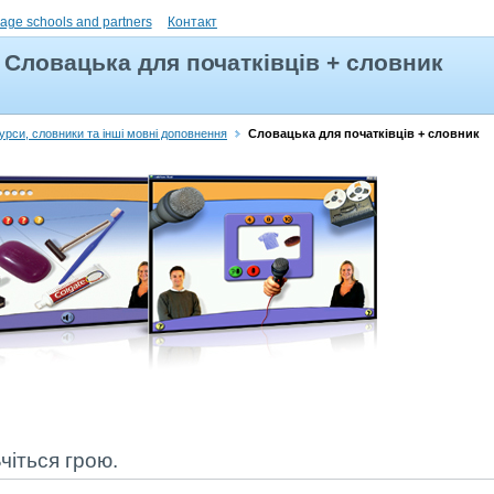
uage schools and partners
Контакт
Словацька для початківців + словник
урси, словники та інші мовні доповнення
Словацька для початківців + словник
чіться грою.