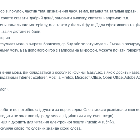
рів, покупок, частин тіла, визначення часу, землі, вітання та загальні фрази.
: хочете сказати ‘добрий день’, замовити випивку, спитати напрямок і т.п.
ість навчального матеріалу, але також унікальні функції для ефективного та ці
, за які дістанете бали.
торин.
результат можна виграти бронзову, срібну або золоту медаль. Її можна роздрук
емну мову, а за допомогою ігор з записом на мікрофон, можете почати говорит
чення мови. Він складається з особливої функції EasyLex, з якою досить навес
атками Internet Explorer, Mozilla Firefox, Microsoft Office, Open Office, Adobe 
огії.
роботи не потрібно слідкувати за перекладом. Словник сам розпізнає з якої м
дити не залежно від роду, числа, відмінка чи часу. (went =>go).
ція підходить для читання електронної пошти (rucnik -> ručník).
снуюче слово, то словник знайде схожі слова.