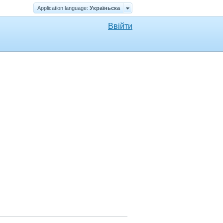
Application language:
Україньска
Ввійти