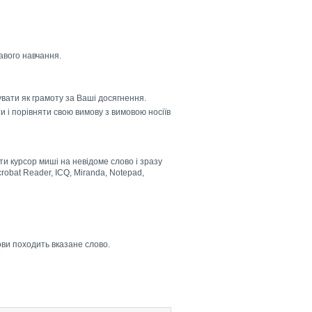
кавого навчання.
увати як грамоту за Ваші досягнення.
и і порівняти свою вимову з вимовою носіїв
ти курсор миші на невідоме слово і зразу
Acrobat Reader, ICQ, Miranda, Notepad,
ови походить вказане слово.