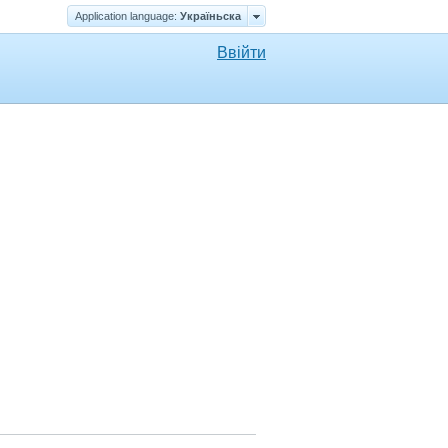
Application language:
Україньска
Ввійти