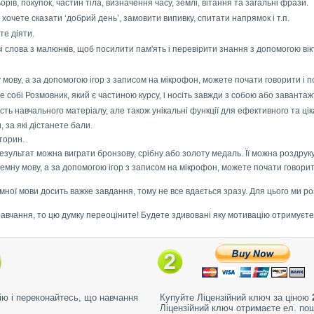
рів, покупок, частин тіла, визначення часу, землі, вітання та загальні фрази.
: хочете сказати ‘добрий день’, замовити випивку, спитати напрямок і т.п.
те діяти.
ові слова з малюнків, щоб посилити пам'ять і перевірити знання з допомогою ві
 мову, а за допомогою ігор з записом на мікрофон, можете почати говорити і п
е собі Розмовник, який є частиною курсу, і носіть завжди з собою або завантажт
ість навчального матеріалу, але також унікальні функції для ефективного та ці
, за які дістанете бали.
торин.
результат можна виграти бронзову, срібну або золоту медаль. Її можна роздрук
емну мову, а за допомогою ігор з записом на мікрофон, можете почати говорит
мної мови досить важке завдання, тому не все вдається зразу. Для цього ми р
авчання, то цю думку переоціните! Будете здивовані яку мотивацію отримуєте,
ю і переконайтесь, що навчання
Купуйте Ліцензійний ключ за ціною
Ліцензійний ключ отримаєте ел. по