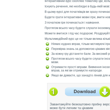
Інтерактивний курс охоплює тематику їди, кольо
Існують речення, які необхідні в будь-якій мові
В цьому курсі для початківців ви зразу починає
Будете грати інтерактивні мовні ігри, вчити н
З початком гри починається і навчання.
Протягом всього часу будете слухати іноземну
Можете вчитися і під час подорожі. Роздрукуйт
Мультимедійний курс це не тільки велика кільк
Ніяких нудних вправ, тільки мотивуючі ігри
Перевірка знань за допомогою цікавих вік
За кожну гру дістанете бали. За високий 
Протягом всього часу будете слухати іноз
мови.
Отримаєте прості вправи. Вивчення інозе
вправ, за які ви отримуєте нагороди.
Якщо ви думаєте, що занадто ліниві для н
Завантажуйте безкоштовно пробну версі
може бути легким та цікавим