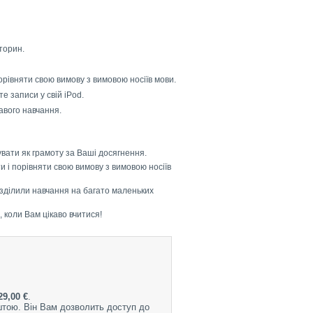
кторин.
орівняти свою вимову з вимовою носіїв мови.
е записи у свій iPod.
кавого навчання.
увати як грамоту за Ваші досягнення.
и і порівняти свою вимову з вимовою носіїв
озділили навчання на багато маленьких
 коли Вам цікаво вчитися!
29,00 €
.
штою. Він Вам дозволить доступ до