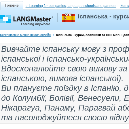
Головне
e-Learning for companies, language schools and partners
Конт
Іспанська - курс
Безкоштовна мовна школа онлайн
Іспанська - курси, словники та інші мовні д
Вивчайте іспанську мову
з проф
іспанської
і
Іспансько-українськи
Вдосконалюйте свою вимову за д
іспанською
,
вимова іспанської
).
Ви плануєте поїздку
в Іспанію, 
до Колумбії, Болівії, Венесуели,
Нікарагуа, Панаму, Парагвай аб
та насолоджуйтеся своєю відп