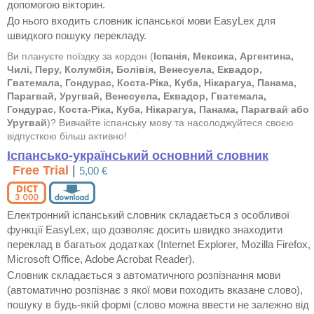
допомогою вікторин.
До нього входить словник іспанської мови EasyLex для
швидкого пошуку перекладу.
Ви плануєте поїздку за кордон (
Іспанія, Мексика, Аргентина,
Чилі, Перу, Колумбія, Болівія, Венесуела, Еквадор,
Гватемала, Гондурас, Коста-Ріка, Куба, Нікарагуа, Панама,
Парагвай, Уругвай, Венесуела, Еквадор, Гватемала,
Гондурас, Коста-Ріка, Куба, Нікарагуа, Панама, Парагвай або
Уругвай
)? Вивчайте іспанську мову та насолоджуйтеся своєю
відпусткою більш активно!
Іспансько-український основний словник
Free Trial
|
5,00 €
Електронний іспанський словник складається з особливої
функції EasyLex, що дозволяє досить швидко знаходити
переклад в багатьох додатках (Internet Explorer, Mozilla Firefox,
Microsoft Office, Adobe Acrobat Reader).
Словник складається з автоматичного розпізнання мови
(автоматично розпізнає з якої мови походить вказане слово),
пошуку в будь-якій формі (слово можна ввести не залежно від