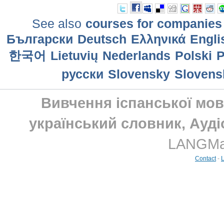
See also
courses for companies
Български
Deutsch
Ελληνικά
Engli
한국어
Lietuvių
Nederlands
Polski
P
русски
Slovensky
Slovens
Вивчення іспанської мови
український словник, Ауді
LANGMast
Contact
-
L