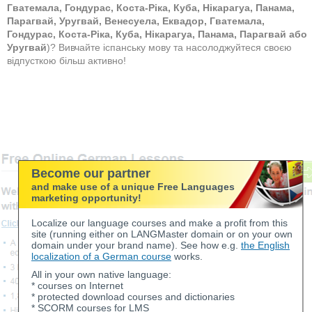
Гватемала, Гондурас, Коста-Ріка, Куба, Нікарагуа, Панама,
Парагвай, Уругвай, Венесуела, Еквадор, Гватемала,
Гондурас, Коста-Ріка, Куба, Нікарагуа, Панама, Парагвай або
Уругвай
)? Вивчайте іспанську мову та насолоджуйтеся своєю
відпусткою більш активно!
Become our partner
and make use of a unique Free Languages
marketing opportunity!
Localize our language courses and make a profit from this
site (running either on LANGMaster domain or on your own
domain under your brand name). See how e.g.
the English
localization of a German course
works.
All in your own native language:
* courses on Internet
* protected download courses and dictionaries
* SCORM courses for LMS