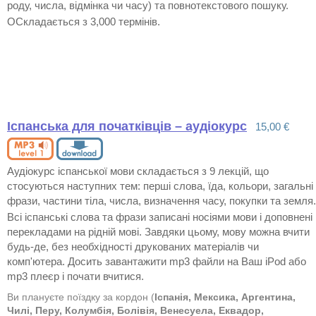
роду, числа, відмінка чи часу) та повнотекстового пошуку.
OСкладається з 3,000 термінів.
Іспанська для початківців – аудіокурс
15,00 €
Аудіокурс іспанської мови складається з 9 лекцій, що
стосуються наступних тем: перші слова, їда, кольори, загальні
фрази, частини тіла, числа, визначення часу, покупки та земля.
Всі іспанські слова та фрази записані носіями мови і доповнені
перекладами на рідній мові. Завдяки цьому, мову можна вчити
будь-де, без необхідності друкованих матеріалів чи
комп'ютера. Досить завантажити mp3 файли на Ваш iPod або
mp3 плеєр і почати вчитися.
Ви плануєте поїздку за кордон (
Іспанія, Мексика, Аргентина,
Чилі, Перу, Колумбія, Болівія, Венесуела, Еквадор,