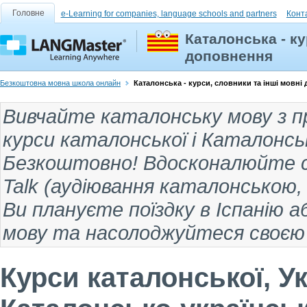
Головне
e-Learning for companies, language schools and partners
Конт
Каталонська - ку
доповнення
Безкоштовна мовна школа онлайн
Каталонська - курси, словники та інші мовні
Вивчайте каталонську мову
з п
курси каталонської
і
Каталонськ
Безкоштовно! Вдосконалюйте св
Talk (
аудіювання каталонською
Ви плануєте поїздку
в Іспанію а
мову та насолоджуйтеся своєю 
Курси каталонської, У