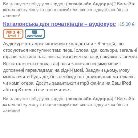
Ви плануєте поїздку за кордон (
Іспанія або Андорра
)? Вивчайте
каталонську мову та насолоджуйтеся своєю відпусткою більш
активно!
Каталонська для початківців – аудіокурс
15,00 €
Аудіокурс каталонської мови складається з 9 лекцій, що
стосуються наступних тем: перші слова, їда, кольори, загальні
фрази, частини тіла, числа, визначення часу, покупки та земля.
Всі каталонські слова та фрази записані носіями мови і
доповнені перекладами на рідній мові. Завдяки цьому, мову
можна вчити будь-де, без необхідності друкованих матеріалів
чи комп'ютера. Досить завантажити mp3 файли на Ваш iPod
або mp3 плеєр і почати вчитися.
Ви плануєте поїздку за кордон (
Іспанія або Андорра
)? Вивчайте
каталонську мову та насолоджуйтеся своєю відпусткою більш
активно!