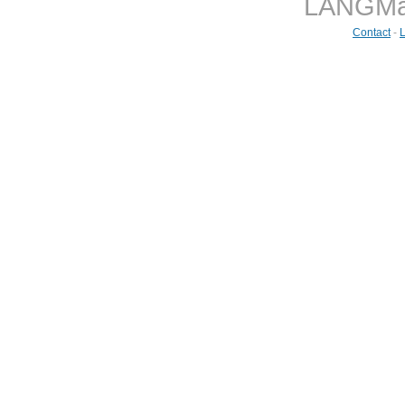
LANGMast
Contact
-
L