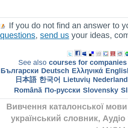
If you do not find an answer to y
questions
,
send us
your ideas, co
See also
courses for companies
Български
Deutsch
Ελληνικά
Englis
日本語
한국어
Lietuvių
Nederland
Română
По-русски
Slovensky
S
Вивчення каталонської мови:
український словник, Аудіо