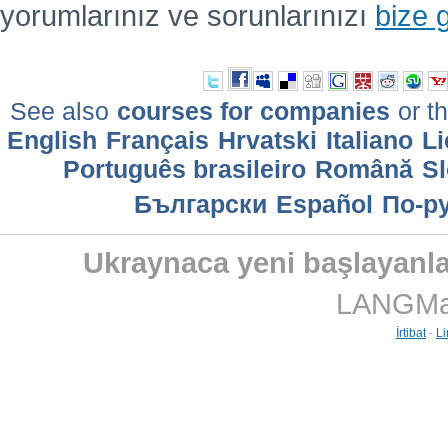
yorumlarınız ve sorunlarınızı
bize 
See also
courses for companies
or th
English
Français
Hrvatski
Italiano
Li
Português brasileiro
Română
Sl
Български
Еspañol
По-р
Ukraynaca yeni başlayanlar
LANGMast
İrtibat
-
Li