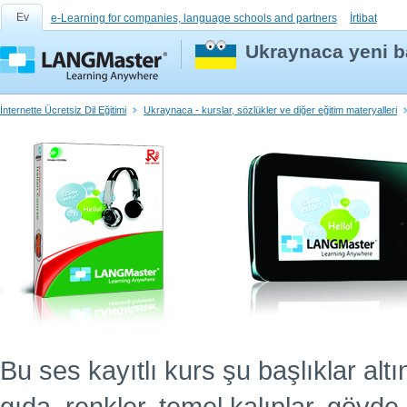
Ev
e-Learning for companies, language schools and partners
İrtibat
Ukraynaca yeni ba
İnternette Ücretsiz Dil Eğitimi
Ukraynaca - kurslar, sözlükler ve diğer eğitim materyalleri
Bu ses kayıtlı kurs şu başlıklar altın