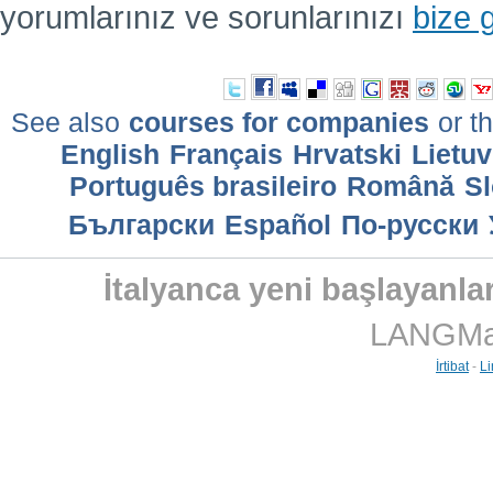
yorumlarınız ve sorunlarınızı
bize 
See also
courses for companies
or th
English
Français
Hrvatski
Lietuv
Português brasileiro
Română
Sl
Български
Еspañol
По-русски
İtalyanca yeni başlayanlar
LANGMast
İrtibat
-
Li