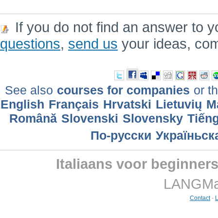
If you do not find an answer to y
questions
,
send us
your ideas, co
See also
courses for companies
or th
English
Français
Hrvatski
Lietuvių
M
Română
Slovenski
Slovensky
Tiếng
По-русски
Україньск
Italiaans voor beginner
LANGMast
Contact
-
L