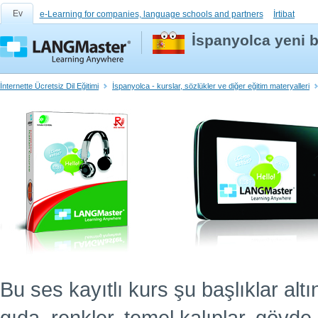
Ev
e-Learning for companies, language schools and partners
İrtibat
İspanyolca yeni b
İnternette Ücretsiz Dil Eğitimi
İspanyolca - kurslar, sözlükler ve diğer eğitim materyalleri
Bu ses kayıtlı kurs şu başlıklar altın