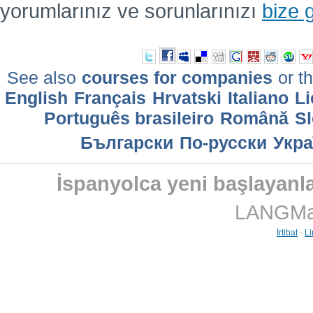
yorumlarınız ve sorunlarınızı
bize 
See also
courses for companies
or th
English
Français
Hrvatski
Italiano
Li
Português brasileiro
Română
Sl
Български
По-русски
Укра
İspanyolca yeni başlayanlar
LANGMast
İrtibat
-
Li